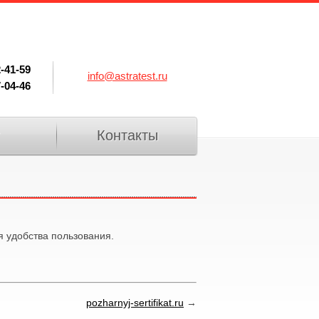
2-41-59
info@astratest.ru
7-04-46
Контакты
 удобства пользования.
pozharnyj-sertifikat.ru
→