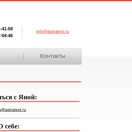
2-41-59
info@astratest.ru
7-04-46
Контакты
ться с Яной:
@astratest.ru
О себе: