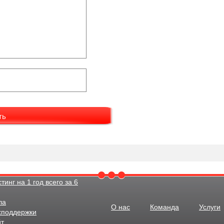
инг на 1 год всего за 6
ла
О нас
Команда
Услуги
хподдержки
йт