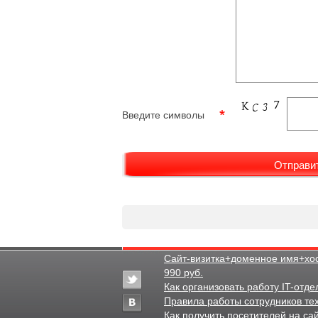
Введите символы
Сайт-визитка+доменное имя+хост
990 руб.
Как организовать работу IT-отде
Правила работы сотрудников те
Как получить посетителей на са