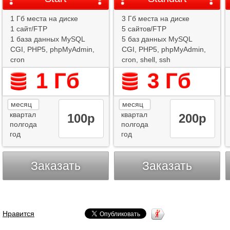
1 Гб места на диске
3 Гб места на диске
1 сайт/FTP
5 сайтов/FTP
1 база данных MySQL
5 баз данных MySQL
CGI, PHP5, phpMyAdmin,
CGI, PHP5, phpMyAdmin,
cron
cron, shell, ssh
1 Гб
3 Гб
месяц
месяц
квартал
квартал
100
р
200
р
полгода
полгода
год
год
Заказать
Заказать
Нравится